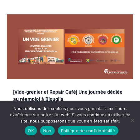
[Vide-grenier et Repair Café] Une journée dédiée
au réemploi à Biguglia
Collecte & Tri sélectif
,
Economie circulaire
,
Notre
Nous utilisons des cookies pour vous garantir la meilleure
actualité
,
Repair Café
expérience sur notre site web. Si vous continuez à utiliser ce
site, nous supposerons que vous en êtes satisfait.
La Communauté de Communes Marana Golo organise
OK
Non
Politique de confidentialité
samedi 31 janvier un vide-grenier ouvert à toutes et tous,
au marché couvert de Biguglia. Un événement convivial