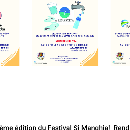
me édition du Festival Si Manghja! ‍‍ Ren