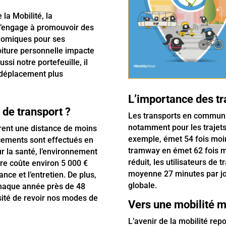
la Mobilité, la
engage à promouvoir des
onomiques pour ses
voiture personnelle impacte
i notre portefeuille, il
e déplacement plus
L’importance des t
de transport ?
Les transports en commun r
notamment pour les trajets
vrent une distance de moins
exemple, émet 54 fois moin
acements sont effectués en
tramway en émet 62 fois m
r la santé, l’environnement
réduit, les utilisateurs d
ure coûte environ 5 000 €
moyenne 27 minutes par jou
ance et l’entretien. De plus,
globale.
 chaque année près de 48
sité de revoir nos modes de
Vers une mobilité m
L’avenir de la mobilité re