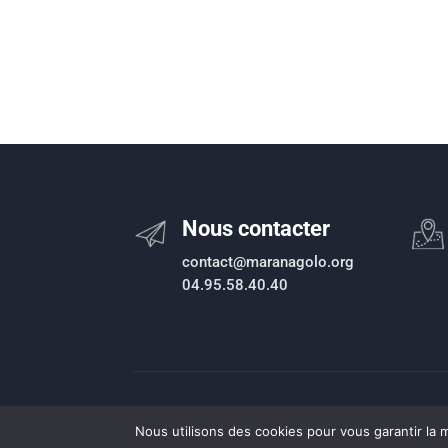
Nous contacter
contact@maranagolo.org
04.95.58.40.40
Règlement Eau
|
Règlement Assainissement
|
Règle
Nous utilisons des cookies pour vous garantir la m
Plan de prévention du risque inondation
|
Intranet
|
Es