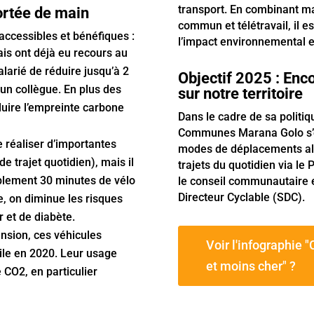
transport. En combinant ma
portée de main
commun et télétravail, il e
s accessibles et bénéfiques :
l’impact environnemental e
ais ont déjà eu recours au
alarié de réduire jusqu’à 2
Objectif 2025 : Enc
 un collègue. En plus des
sur notre territoire
duire l’empreinte carbone
Dans le cadre de sa politi
Communes Marana Golo s’e
 réaliser d’importantes
modes de déplacements alter
 trajet quotidien), mais il
trajets du quotidien via le
mplement 30 minutes de vélo
le conseil communautaire e
Directeur Cyclable (SDC).
, on diminue les risques
 et de diabète.
ansion, ces véhicules
Voir l'infographie
le en 2020. Leur usage
et moins cher" ?
 CO2, en particulier