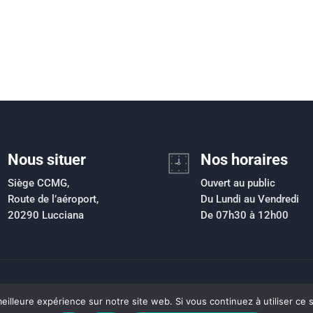
Nous situer
Nos horaires
Siège CCMG,
Ouvert au public
Route de l’aéroport,
Du Lundi au Vendredi
20290 Lucciana
De 07h30 à 12h00
ment de collecte des déchets ménagers et assimilés
|
eilleure expérience sur notre site web. Si vous continuez à utiliser ce
pace élu
|
Mentions légales
|
Sitemap