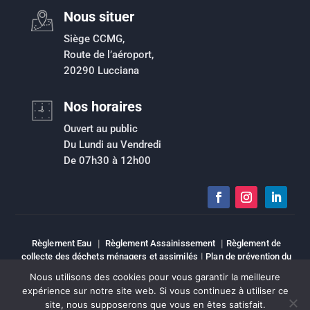
Nous situer
Siège CCMG,
Route de l’aéroport,
20290 Lucciana
Nos horaires
Ouvert au public
Du Lundi au Vendredi
De 07h30 à 12h00
Règlement Eau
|
Règlement Assainissement
|
Règlement de
collecte des déchets ménagers et assimilés
|
Plan de prévention du
risque inondation
|
Intranet
|
Espace élu
|
Mentions légales
|
Nous utilisons des cookies pour vous garantir la meilleure
Sitemap
expérience sur notre site web. Si vous continuez à utiliser ce
site, nous supposerons que vous en êtes satisfait.
Copyright © Tous droits réservés | CCMG