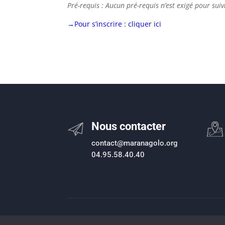
Pré-requis : Aucun pré-requis n’est exigé pour sui
→Pour s’inscrire : cliquer ici
Nous contacter
contact@maranagolo.org
04.95.58.40.40
Règlement Eau
|
Règlement Assainissement
|
Règle