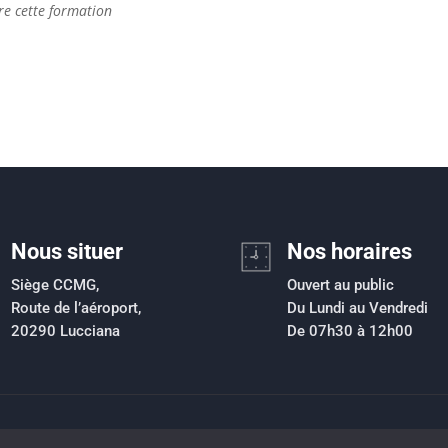
vre cette formation
Nous situer
Nos horaires
Siège CCMG,
Ouvert au public
Route de l’aéroport,
Du Lundi au Vendredi
20290 Lucciana
De 07h30 à 12h00
ment de collecte des déchets ménagers et assimilés
|