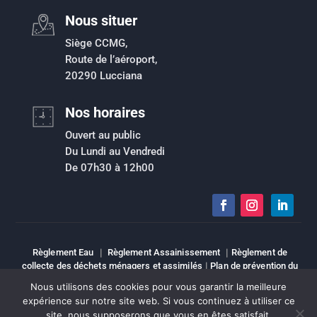
Nous situer
Siège CCMG,
Route de l’aéroport,
20290 Lucciana
Nos horaires
Ouvert au public
Du Lundi au Vendredi
De 07h30 à 12h00
Règlement Eau
|
Règlement Assainissement
|
Règlement de
collecte des déchets ménagers et assimilés
|
Plan de prévention du
risque inondation
|
Intranet
|
Espace élu
|
Mentions légales
|
Nous utilisons des cookies pour vous garantir la meilleure
Sitemap
expérience sur notre site web. Si vous continuez à utiliser ce
Copyright © Tous droits réservés | CCMG
site, nous supposerons que vous en êtes satisfait.