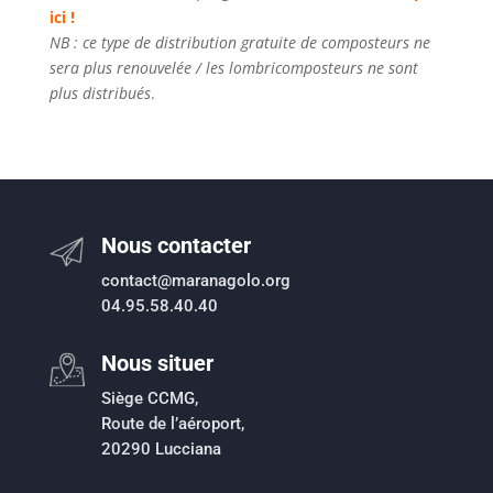
ici !
NB : ce type de distribution gratuite de composteurs ne
sera plus renouvelée / les lombricomposteurs ne sont
plus distribués
.
Nous contacter
contact@maranagolo.org
04.95.58.40.40
Nous situer
Siège CCMG,
Route de l’aéroport,
20290 Lucciana