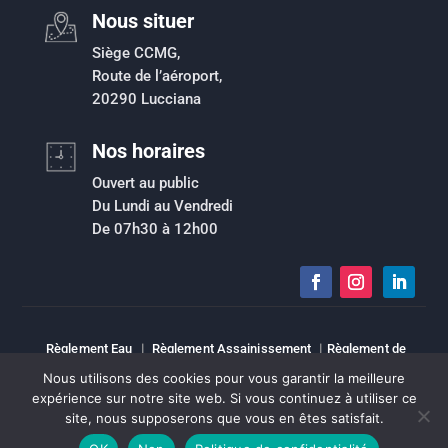
Nous situer
Siège CCMG,
Route de l’aéroport,
20290 Lucciana
Nos horaires
Ouvert au public
Du Lundi au Vendredi
De 07h30 à 12h00
Règlement Eau
|
Règlement Assainissement
|
Règlement de
collecte des déchets ménagers et assimilés
|
Plan de prévention du
Nous utilisons des cookies pour vous garantir la meilleure
risque inondation
|
Intranet
|
Espace élu
|
Mentions légales
|
expérience sur notre site web. Si vous continuez à utiliser ce
Sitemap
site, nous supposerons que vous en êtes satisfait.
Copyright © Tous droits réservés | CCMG