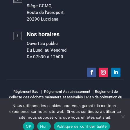
Siège CCMG,
Route de l’aéroport,
20290 Lucciana
Nos horaires
Ouvert au public
Du Lundi au Vendredi
De 07h30 à 12h00
Règlement Eau
|
Règlement Assainissement
|
Règlement de
collecte des déchets ménagers et assimilés
|
Plan de prévention du
risque inondation
|
Intranet
|
Espace élu
|
Mentions légales
|
Nous utilisons des cookies pour vous garantir la meilleure
Sitemap
expérience sur notre site web. Si vous continuez à utiliser ce
site, nous supposerons que vous en êtes satisfait.
Copyright © Tous droits réservés | CCMG
OK
Non
Politique de confidentialité