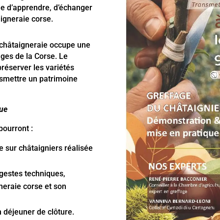
ue d’apprendre, d’échanger
aigneraie corse.
la châtaigneraie occupe une
ages de la Corse. Le
réserver les variétés
ansmettre un patrimoine
que
pourront :
 sur châtaigniers réalisée
s gestes techniques,
neraie corse et son
 déjeuner de clôture.