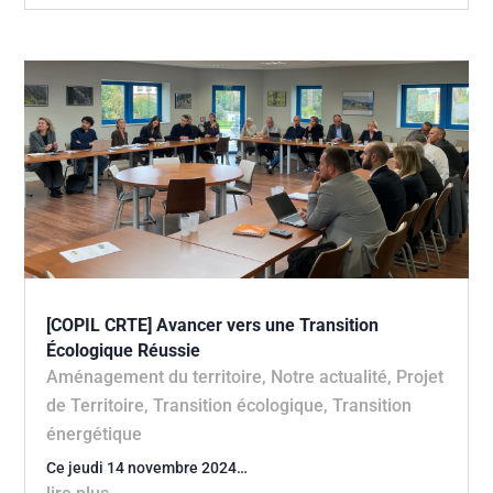
[COPIL CRTE] Avancer vers une Transition
Écologique Réussie
Aménagement du territoire
,
Notre actualité
,
Projet
de Territoire
,
Transition écologique
,
Transition
énergétique
Ce jeudi 14 novembre 2024…