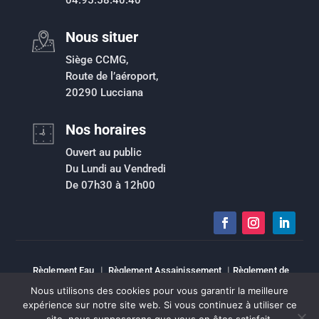
04.95.58.40.40
Nous situer
Siège CCMG,
Route de l’aéroport,
20290 Lucciana
Nos horaires
Ouvert au public
Du Lundi au Vendredi
De 07h30 à 12h00
Règlement Eau
|
Règlement Assainissement
|
Règlement de
collecte des déchets ménagers et assimilés
|
Plan de prévention du
Nous utilisons des cookies pour vous garantir la meilleure
risque inondation
|
Intranet
|
Espace élu
|
Mentions légales
|
expérience sur notre site web. Si vous continuez à utiliser ce
Sitemap