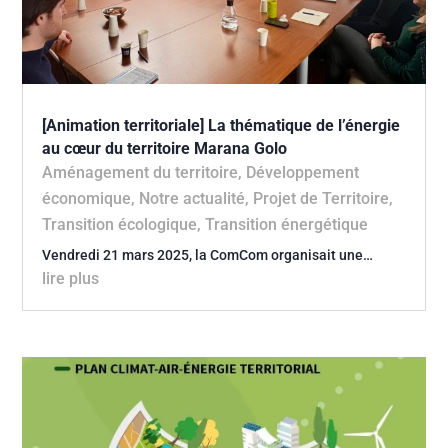
[Animation territoriale] La thématique de l’énergie
au cœur du territoire Marana Golo
Aménagement du territoire
,
Développement
économique
,
Notre actualité
,
Projet de Territoire
,
Transition écologique
,
Transition énergétique
Vendredi 21 mars 2025, la ComCom organisait une…
lire plus