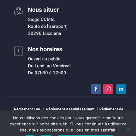
Nous situer
Siège CCMG,
Route de l’aéroport,
20290 Lucciana
Nos horaires
Ouvert au public
Du Lundi au Vendredi
De 07h30 à 12h00
Règlement Eau
|
Règlement Assainissement
|
Règlement de
collecte des déchets ménagers et assimilés
|
Plan de prévention du
Nous utilisons des cookies pour vous garantir la meilleure
risque inondation
|
Intranet
|
Espace élu
|
Mentions légales
|
expérience sur notre site web. Si vous continuez à utiliser ce
Sitemap
site, nous supposerons que vous en êtes satisfait.
Copyright © Tous droits réservés | CCMG