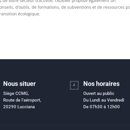
s de votre secteur d’activité, l’ADEME propose également un
conseils, d’outils, de formations, de subventions et de ressources p
transition écologique.
Nous situer
Nos horaires
Siège CCMG,
Ouvert au public
Route de l’aéroport,
Du Lundi au Vendredi
20290 Lucciana
De 07h30 à 12h00