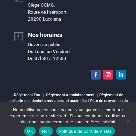
Siège CCMG,
Route de l’aéroport,
20290 Lucciana
Nos horaires
Ouvert au public
Du Lundi au Vendredi
De 07h30 à 12h00
Règlement Eau
|
Règlement Assainissement
|
Règlement de
collecte des déchets ménagers et assimilés
|
Plan de prévention du
risque inondation
|
Intranet
|
Espace élu
|
Mentions légales
|
Nous utilisons des cookies pour vous garantir la meilleure
Sitemap
expérience sur notre site web. Si vous continuez à utiliser ce
site, nous supposerons que vous en êtes satisfait.
Copyright © Tous droits réservés | CCMG
OK
Non
Politique de confidentialité