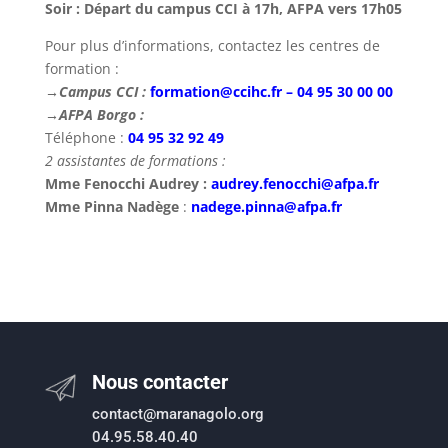
Soir : Départ du campus CCI à 17h, AFPA vers 17h05
Pour plus d’informations, contactez les centres de
formation :
→Campus CCI :
formation@ccihc.fr
–
04 95 30 00 00
→AFPA Borgo :
Téléphone :
04 95 32 92 49
2 assistantes de formations :
Mme Fenocchi Audrey :
audrey.fenocchi@afpa.fr
Mme Pinna Nadège
:
nadege.pinna@afpa.fr
Nous contacter
contact@maranagolo.org
04.95.58.40.40