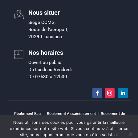
Nous situer
Siège CCMG,
Route de l’aéroport,
20290 Lucciana
Nos horaires
Ouvert au public
Du Lundi au Vendredi
De 07h30 à 12h00
Règlement Eau
|
Règlement Assainissement
|
Règlement de
collecte des déchets ménagers et assimilés
|
Plan de prévention du
Nous utilisons des cookies pour vous garantir la meilleure
risque inondation
|
Intranet
|
Espace élu
|
Mentions légales
|
expérience sur notre site web. Si vous continuez à utiliser ce
Sitemap
site, nous supposerons que vous en êtes satisfait.