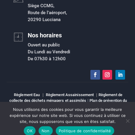
Siège CCMG,
Route de l’aéroport,
20290 Lucciana
Nos horaires
Ouvert au public
Du Lundi au Vendredi
De 07h30 à 12h00
Règlement Eau
|
Règlement Assainissement
|
Règlement de
collecte des déchets ménagers et assimilés
|
Plan de prévention du
risque inondation
|
Intranet
|
Espace élu
|
Mentions légales
|
Nous utilisons des cookies pour vous garantir la meilleure
Sitemap
expérience sur notre site web. Si vous continuez à utiliser ce
site, nous supposerons que vous en êtes satisfait.
Copyright © Tous droits réservés | CCMG
OK
Non
Politique de confidentialité